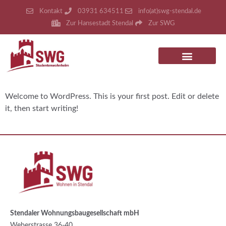
Kontakt
03931 634511
info(at)swg-stendal.de
Zur Hansestadt Stendal
Zur SWG
Welcome to WordPress. This is your first post. Edit or delete
it, then start writing!
Stendaler Wohnungsbaugesellschaft mbH
Weberstrasse 36-40