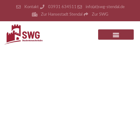
Kontakt
03931 634511
info(at)swg-stendal.de
Zur Hansestadt Stendal
Zur SWG