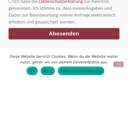
Ich habe die
Datenschutzerklärung
zur Kenntnis
genommen. Ich stimme zu, dass meine Angaben und
Daten zur Beantwortung meiner Anfrage elektronisch
erhoben und gespeichert werden.
Abesenden
Stendaler Wohnungsbaugesellschaft mbH
Diese Website benutzt Cookies. Wenn du die Website weiter
nutzt, gehen wir von deinem Einverständnis aus.
Weberstrasse 36-40
39576 Stendal
OK
Nein
Datenschutzerklärung
Telefon : 03931 / 634 500
Telefax : 03931 / 634 555
Internet www.swg-stendal.de
E-Mail
info(at)swg-stendal.de
Unsere Öffnungszeiten
Mo: 9.00 – 16.00 Uhr
Di / Do: 9.00 – 18.00 Uhr